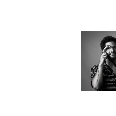
No incluye maquill
contratarlo por 60 
Datos de cont