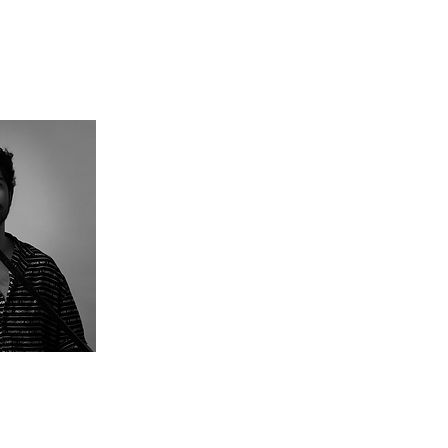
aje y peluquería NO Incluye maquillaje ni peluquería (Puedes a
euros)
acto